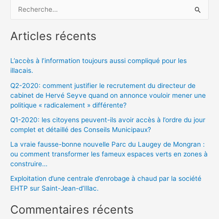
R
e
Articles récents
c
h
L’accès à l’information toujours aussi compliqué pour les
e
illacais.
r
Q2-2020: comment justifier le recrutement du directeur de
c
cabinet de Hervé Seyve quand on annonce vouloir mener une
h
politique « radicalement » différente?
e
Q1-2020: les citoyens peuvent-ils avoir accès à l’ordre du jour
complet et détaillé des Conseils Municipaux?
r
La vraie fausse-bonne nouvelle Parc du Laugey de Mongran :
ou comment transformer les fameux espaces verts en zones à
:
construire…
Exploitation d’une centrale d’enrobage à chaud par la société
EHTP sur Saint-Jean-d’Illac.
Commentaires récents