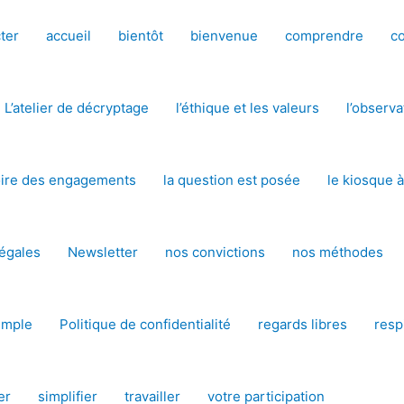
ter
accueil
bientôt
bienvenue
comprendre
c
L’atelier de décryptage
l’éthique et les valeurs
l’observa
oire des engagements
la question est posée
le kiosque à
égales
Newsletter
nos convictions
nos méthodes
emple
Politique de confidentialité
regards libres
resp
er
simplifier
travailler
votre participation