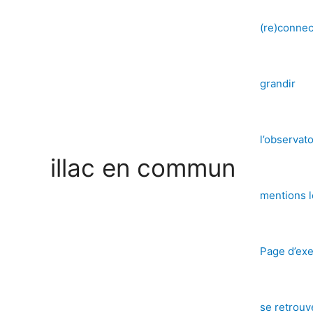
Aller
au
(re)connec
contenu
grandir
l’observat
illac en commun
mentions l
Page d’ex
se retrouv