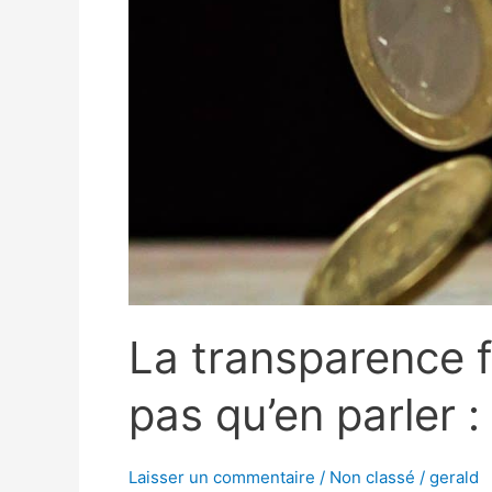
pas
qu’en
parler
:
on
le
fait
!
La transparence fi
pas qu’en parler : 
Laisser un commentaire
/
Non classé
/
gerald