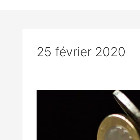
25 février 2020
La
transparence
financière,
on
ne
fait