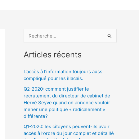
R
e
Articles récents
c
h
L’accès à l’information toujours aussi
e
compliqué pour les illacais.
r
Q2-2020: comment justifier le
c
recrutement du directeur de cabinet de
h
Hervé Seyve quand on annonce vouloir
mener une politique « radicalement »
e
différente?
r
Q1-2020: les citoyens peuvent-ils avoir
accès à l’ordre du jour complet et détaillé